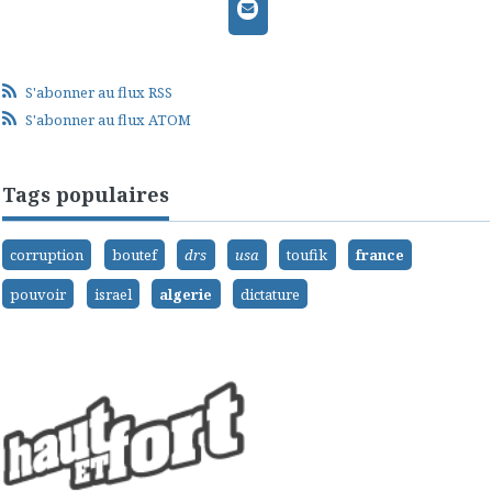
S'abonner au flux RSS
S'abonner au flux ATOM
Tags populaires
corruption
boutef
drs
usa
toufik
france
pouvoir
israel
algerie
dictature