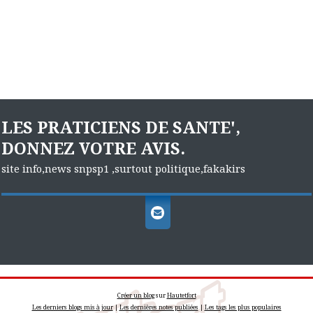
LES PRATICIENS DE SANTE',
DONNEZ VOTRE AVIS.
site info,news snpsp1 ,surtout politique,fakakirs
Créer un blog
sur
Hautetfort
Les derniers blogs mis à jour
|
Les dernières notes publiées
|
Les tags les plus populaires