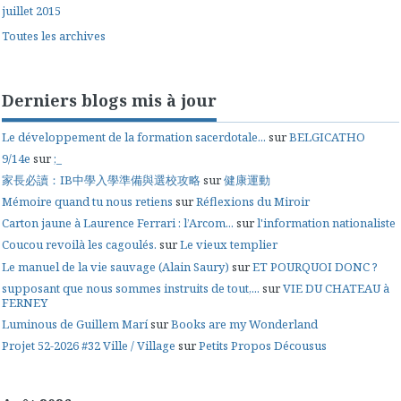
juillet 2015
Toutes les archives
Derniers blogs mis à jour
Le développement de la formation sacerdotale...
sur
BELGICATHO
9/14e
sur
;_
家長必讀：IB中學入學準備與選校攻略
sur
健康運動
Mémoire quand tu nous retiens
sur
Réflexions du Miroir
Carton jaune à Laurence Ferrari : l’Arcom...
sur
l'information nationaliste
Coucou revoilà les cagoulés.
sur
Le vieux templier
Le manuel de la vie sauvage (Alain Saury)
sur
ET POURQUOI DONC ?
supposant que nous sommes instruits de tout,...
sur
VIE DU CHATEAU à
FERNEY
Luminous de Guillem Marí
sur
Books are my Wonderland
Projet 52-2026 #32 Ville / Village
sur
Petits Propos Décousus