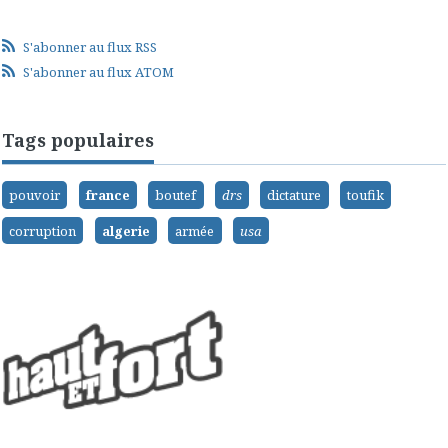
S'abonner au flux RSS
S'abonner au flux ATOM
Tags populaires
pouvoir
france
boutef
drs
dictature
toufik
corruption
algerie
armée
usa