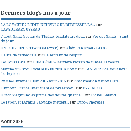
Derniers blogs mis à jour
LA ROYAUTÉ ? L'IDÉE NEUVE POUR REDRESSER LA...
sur
LAFAUTEAROUSSEAU
7 août. Saint Gaëtan de Thiène, fondateurs des...
sur
Vie des Saints - Saint
du jour
UN JOUR, UNE CITATION (cxxv)
sur
Alain Van Praet - BLOG
Délice de cathédrale
sur
La senteur de l'esprit
Les Jours Gris
sur
FUMIGÈNE - Derrière l'écran de fumée, la réalité
Marché du Croc' Local le 07.08.2026 à Boult
sur
L'AN VERT de Vouziers :
écologie et...
Russie-Ukraine : Bilan du 5 août 2026
sur
l'information nationaliste
Humour. France Inter vient de présenter...
sur
XYZ, ABCD
Ulrich Siegmund exprime des doutes quant à...
sur
Lionel Baland
Le Japon et l’Arabie Saoudite mettent...
sur
Euro-Synergies
Août 2026