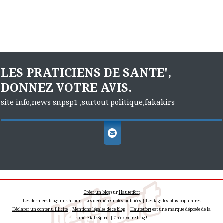
LES PRATICIENS DE SANTE',
DONNEZ VOTRE AVIS.
site info,news snpsp1 ,surtout politique,fakakirs
Créer un blog
sur
Hautetfort
Les derniers blogs mis à jour
|
Les dernières notes publiées
|
Les tags les plus populaires
Déclarer un contenu illicite
|
Mentions légales de ce blog
|
Hautetfort
est une marque déposée de la
société talkSpirit | Créez votre
blog
!