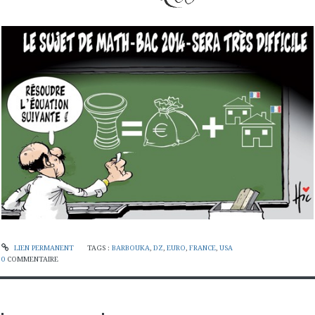
LIEN PERMANENT
TAGS :
BARBOUKA
,
DZ
,
EURO
,
FRANCE
,
USA
0
COMMENTAIRE