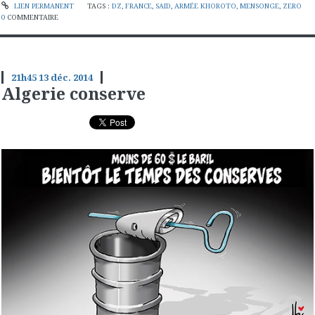
LIEN PERMANENT
TAGS :
DZ
,
FRANCE
,
SAID
,
ARMÉE KHOROTO
,
MENSONGE
,
ZERO
0
COMMENTAIRE
21h45
13
déc. 2014
Algerie conserve