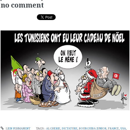
no comment
LIEN PERMANENT
TAGS :
ALGHERIE
,
DICTATURE
,
BOURGUIBA JUNIOR
,
FRANCE
,
USA
,