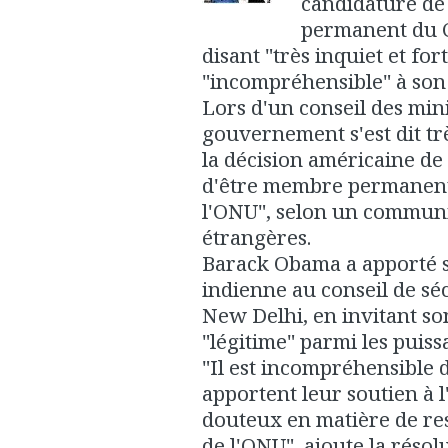
candidature de
permanent du Co
disant "très inquiet et fo
"incompréhensible" à son 
Lors d'un conseil des mini
gouvernement s'est dit tr
la décision américaine de
d'être membre permanent 
l'ONU", selon un communi
étrangères.
Barack Obama a apporté s
indienne au conseil de séc
New Delhi, en invitant so
"légitime" parmi les puis
"Il est incompréhensible d
apportent leur soutien à l
douteux en matière de res
de l'ONU", ajoute la rés