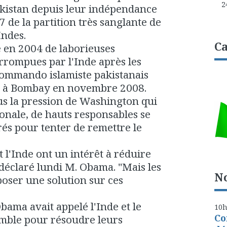
2
Pakistan depuis leur indépendance
 de la partition très sanglante de
Indes.
Ca
 en 2004 de laborieuses
errompues par l'Inde après les
ommando islamiste pakistanais
ts à Bombay en novembre 2008.
us la pression de Washington qui
ionale, de hauts responsables se
és pour tenter de remettre le
t l'Inde ont un intérêt à réduire
 déclaré lundi M. Obama. "Mais les
No
oser une solution sur ces
ama avait appelé l'Inde et le
10
Co
emble pour résoudre leurs