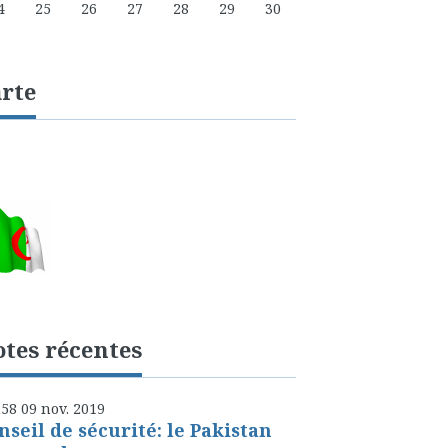
4
25
26
27
28
29
30
rte
tes récentes
h58
09
nov. 2019
nseil de sécurité: le Pakistan