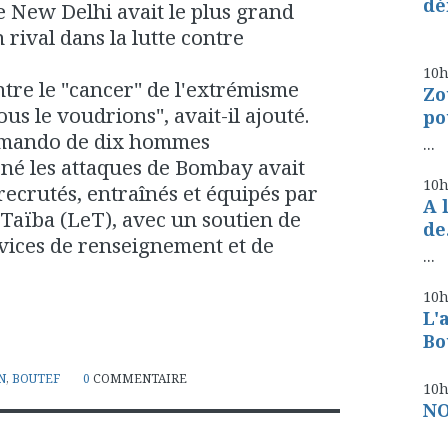
dé
e New Delhi avait le plus grand
.
n rival dans la lutte contre
10
tre le "cancer" de l'extrémisme
Zo
us le voudrions", avait-il ajouté.
po
mmando de dix hommes
...
é les attaques de Bombay avait
10
 recrutés, entraînés et équipés par
A 
aïba (LeT), avec un soutien de
de.
vices de renseignement et de
...
10
L'
Bo
N
,
BOUTEF
0
COMMENTAIRE
10
NO