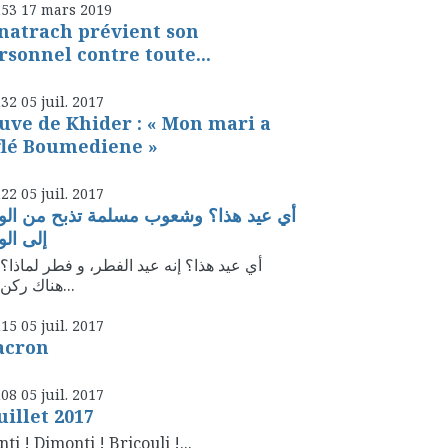
h53
17
mars 2019
natrach prévient son
rsonnel contre toute...
h32
05
juil. 2017
uve de Khider : « Mon mari a
flé Boumediene »
h22
05
juil. 2017
أي عيد هذا؟ وشعوب مسلمة تذبح من الور
إلى الو
أي عيد هذا؟ إنه عيد الفطر، و فطر لماذا؟ 
هناك ركن من...
h15
05
juil. 2017
cron
h08
05
juil. 2017
juillet 2017
ti ! Dimonti ! Bricouli !...