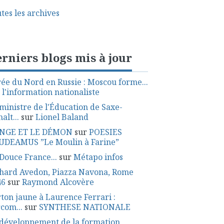
tes les archives
rniers blogs mis à jour
ée du Nord en Russie : Moscou forme...
r
l'information nationaliste
ministre de l'Éducation de Saxe-
alt...
sur
Lionel Baland
ANGE ET LE DÉMON
sur
POESIES
UDEAMUS ”Le Moulin à Farine”
Douce France...
sur
Métapo infos
hard Avedon, Piazza Navona, Rome
46
sur
Raymond Alcovère
ton jaune à Laurence Ferrari :
rcom...
sur
SYNTHESE NATIONALE
développement de la formation