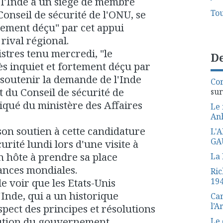
 l'Inde à un siège de membre
nseil de sécurité de l'ONU, se
Tou
rtement déçu" par cet appui
rival régional.
stres tenu mercredi, "le
De
ès inquiet et fortement déçu par
 soutenir la demande de l'Inde
Cor
du Conseil de sécurité de
su
qué du ministère des Affaires
Le 
Anh
on soutien à cette candidature
L'
GA
urité lundi lors d'une visite à
n hôte à prendre sa place
La 
sances mondiales.
Ric
e voir que les Etats-Unis
19
'Inde, qui a un historique
Car
l’A
pect des principes et résolutions
olution du gouvernement
Le 