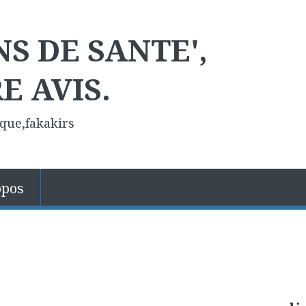
NS DE SANTE',
E AVIS.
ique,fakakirs
opos