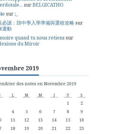
erdotale...
sur
BELGICATHO
4e
sur
;_
長必讀：IB中學入學準備與選校攻略
sur
康運動
oire quand tu nous retiens
sur
lexions du Miroir
vembre 2019
endrier des notes en Novembre 2019
D
L
M
M
J
V
S
1
2
3
4
5
6
7
8
9
0
11
12
13
14
15
16
7
18
19
20
21
22
23