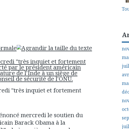
Tou
A
no
ma
jui
avr
ma
redi "très inquiet et fortement
dé
no
oct
dénoncé mercredi le soutien du
se
icain Barack Obama à la
jui