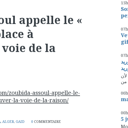
15
So
pe
ul appelle le «
07
lace à
Ve
gi
 voie de la
07
يد
ريد
لأن
om/zoubida-assoul-appelle-le-
00
ma
ver-la-voie-de-la-raison/
00
5 
A
,
ALGER
,
GAID
0
COMMENTAIRE
Mon