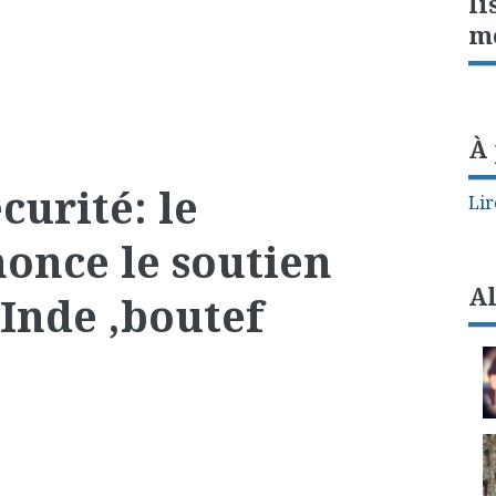
li
m
À
curité: le
Lir
once le soutien
A
Inde ,boutef