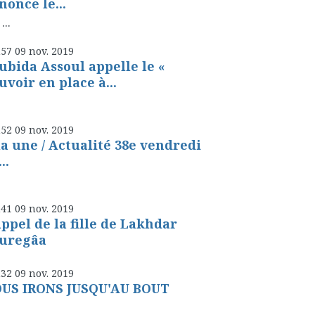
nonce le...
..
h57
09
nov. 2019
ubida Assoul appelle le «
uvoir en place à...
h52
09
nov. 2019
la une / Actualité 38e vendredi
..
h41
09
nov. 2019
appel de la fille de Lakhdar
uregâa
h32
09
nov. 2019
US IRONS JUSQU'AU BOUT