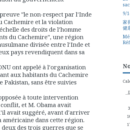
sac
preuve "le non-respect par l'Inde
9/1
u Cachemire et la violation
家
健
échelle des droits de l'homme
nts du Cachemire", une région
Mém
Réf
usulmane divisée entre l'Inde et
deux pays revendiquent dans sa
No
'ONU ont appelé à l'organisation
ant aux habitants du Cachemire
le Pakistan, sans être suivies
Cal
opposée à toute intervention
conflit, et M. Obama avait
il avait suggéré, avant d'arriver
1
 américaine dans cette région.
1
deux des trois guerres que se