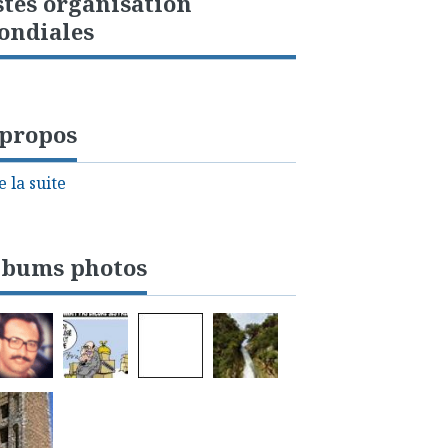
stes organisation
ondiales
 propos
e la suite
lbums photos