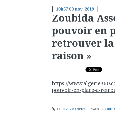
10h57
09
nov. 2019
Zoubida Asso
pouvoir en p
retrouver la
raison »
https://www.algerie360.c
pouvoir-en-place-a-retrou
LIEN PERMANENT
TAGS :
ZOUBID