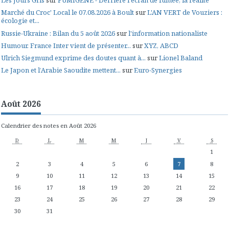
Les Jours Gris
sur
FUMIGÈNE - Derrière l'écran de fumée, la réalité
Marché du Croc' Local le 07.08.2026 à Boult
sur
L'AN VERT de Vouziers :
écologie et...
Russie-Ukraine : Bilan du 5 août 2026
sur
l'information nationaliste
Humour. France Inter vient de présenter...
sur
XYZ, ABCD
Ulrich Siegmund exprime des doutes quant à...
sur
Lionel Baland
Le Japon et l’Arabie Saoudite mettent...
sur
Euro-Synergies
Août 2026
Calendrier des notes en Août 2026
D
L
M
M
J
V
S
1
2
3
4
5
6
7
8
9
10
11
12
13
14
15
16
17
18
19
20
21
22
23
24
25
26
27
28
29
30
31