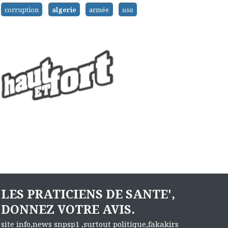
corruption
algerie
armée
usa
LES PRATICIENS DE SANTE',
DONNEZ VOTRE AVIS.
site info,news snpsp1 ,surtout politique,fakakirs