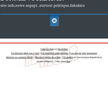
site info,news snpsp1 ,surtout politique,fakakirs
Créer un blog
sur
Hautetfort
Les derniers blogs mis à jour
|
Les dernières notes publiées
|
Les tags les plus populaires
Déclarer un contenu illicite
|
Mentions légales de ce blog
|
Hautetfort
est une marque déposée de la
société talkSpirit | Créez votre
blog
!