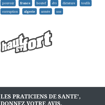
pouvoir
france
boutef
drs
dictature
toufik
corruption
algerie
armée
usa
LES PRATICIENS DE SANTE',
DONNEZ VOTRE AVIS.