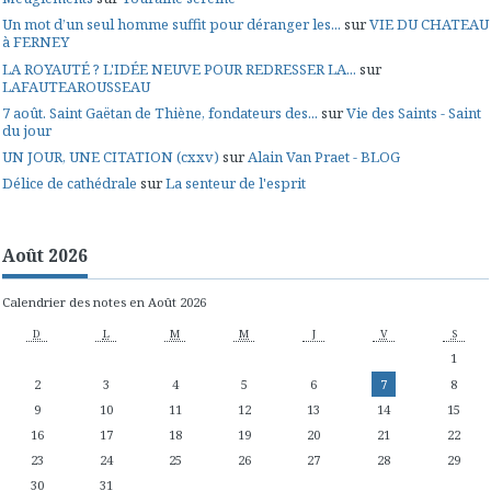
Un mot d’un seul homme suffit pour déranger les...
sur
VIE DU CHATEAU
à FERNEY
LA ROYAUTÉ ? L'IDÉE NEUVE POUR REDRESSER LA...
sur
LAFAUTEAROUSSEAU
7 août. Saint Gaëtan de Thiène, fondateurs des...
sur
Vie des Saints - Saint
du jour
UN JOUR, UNE CITATION (cxxv)
sur
Alain Van Praet - BLOG
Délice de cathédrale
sur
La senteur de l'esprit
Août 2026
Calendrier des notes en Août 2026
D
L
M
M
J
V
S
1
2
3
4
5
6
7
8
9
10
11
12
13
14
15
16
17
18
19
20
21
22
23
24
25
26
27
28
29
30
31