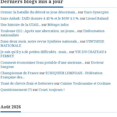
Derniers blogs mis à jour
Ormuz: la bataille du détroit se joue désormais...
sur
Euro-Synergies
Saxe-Anhalt : l'AfD donnée à 43 % et le BSW à 5 %.
sur
Lionel Baland
Une histoire de la STASI...
sur
Métapo infos
Toulouse (31) : Après une altercation, un jeune...
sur
l'information
nationaliste
Dans deux mois, notre revue Synthèse nationale...
sur
SYNTHESE
NATIONALE
Je sais qu'il y a de petites difficultés , mais...
sur
VIE DU CHATEAU à
FERNEY
Comment économiser l’eau potable d’une ancienne...
sur
Docteur
Sangsue
Championnat de France
sur
ECHIQUIER LEMPDAIS - Fédération
Française des...
Toast de chèvre frais et betterave
sur
Cuisine Toulousaine et Occitane
Questionnement (7)
sur
Court, toujours !
Août 2026