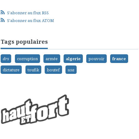
S'abonner au flux RSS
S'abonner au flux ATOM
Tags populaires
drs
corruption
armée
algerie
pouvoir
france
dictature
toufik
boutef
usa