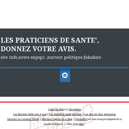
LES PRATICIENS DE SANTE',
DONNEZ VOTRE AVIS.
site info,news snpsp1 ,surtout politique,fakakirs
Créer un blog
sur
Hautetfort
Les derniers blogs mis à jour
|
Les dernières notes publiées
|
Les tags les plus populaires
Déclarer un contenu illicite
|
Mentions légales de ce blog
|
Hautetfort
est une marque déposée de la
société talkSpirit | Créez votre
blog
!