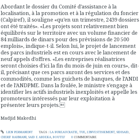
Abordant le dossier du Comité d’assistance à la
localisation, à la promotion et à la régulation du foncier
(Calpiref), il souligne «qu’en un trimestre, 2439 dossiers
ont été traités». «Les projets sont relativement bien
équilibrés sur le territoire avec un volume financier de
84 milliards de dinars pour des prévisions de 20 500
emplois», indique-t-il. Selon lui, le projet de lancement
des parcs industriels est en cours avec le lancement de
neuf appels d’offres. «Les entreprises réalisatrices
seront choisies d’ici la fin du mois de juin en cours», dit-
il, précisant que ces parcs auront des services et des
commodités, comme les guichets de banques, de l’ANDI
et de l’ANDPME. Dans la foulée, le ministre s’engage à
identifier les actifs industriels inexploités et appelle les
promoteurs intéressés par leur exploitation à
présenter leurs projets.
Madjid Makedhi
LIEN PERMANENT
TAGS :
LA BUREAUCRATIE
,
TUE
,
L’INVESTISSEMENT
,
SIDISAID
,
CHERIF RAHMANI
,
SAID E ABDEKA
,
BOUTEF
0
COMMENTAIRE