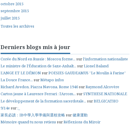
octobre 2015
septembre 2015
juillet 2015
Toutes les archives
Derniers blogs mis à jour
Corée du Nord en Russie : Moscou forme...
sur
l'information nationaliste
Le ministre de l'Éducation de Saxe-Anhalt...
sur
Lionel Baland
L'ANGE ET LE DÉMON
sur
POESIES GAUDEAMUS ”Le Moulin à Farine”
La Douce France...
sur
Métapo infos
Richard Avedon, Piazza Navona, Rome 1946
sur
Raymond Alcovère
Carton jaune à Laurence Ferrari : l’Arcom...
sur
SYNTHESE NATIONALE
Le développement de la formation sacerdotale...
sur
BELGICATHO
9/14e
sur
;_
家長必讀：IB中學入學準備與選校攻略
sur
健康運動
Mémoire quand tu nous retiens
sur
Réflexions du Miroir