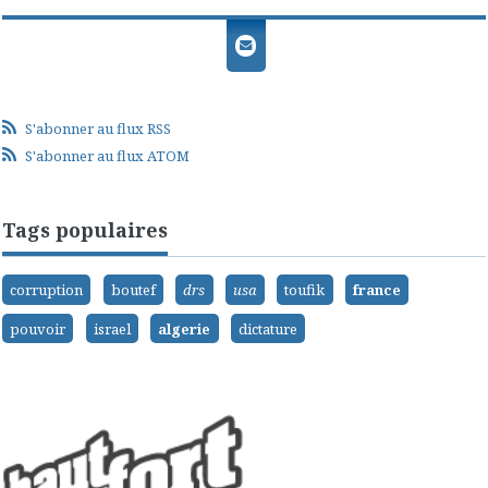
S'abonner au flux RSS
S'abonner au flux ATOM
Tags populaires
corruption
boutef
drs
usa
toufik
france
pouvoir
israel
algerie
dictature