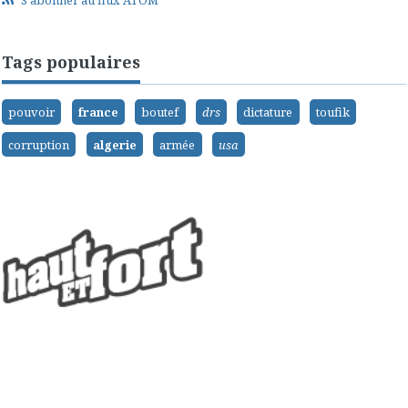
S'abonner au flux ATOM
Tags populaires
pouvoir
france
boutef
drs
dictature
toufik
corruption
algerie
armée
usa