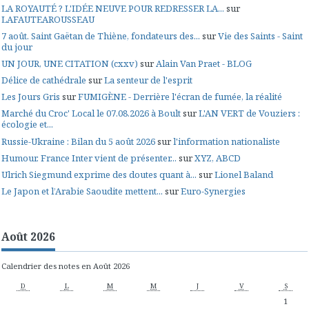
LA ROYAUTÉ ? L'IDÉE NEUVE POUR REDRESSER LA...
sur
LAFAUTEAROUSSEAU
7 août. Saint Gaëtan de Thiène, fondateurs des...
sur
Vie des Saints - Saint
du jour
UN JOUR, UNE CITATION (cxxv)
sur
Alain Van Praet - BLOG
Délice de cathédrale
sur
La senteur de l'esprit
Les Jours Gris
sur
FUMIGÈNE - Derrière l'écran de fumée, la réalité
Marché du Croc' Local le 07.08.2026 à Boult
sur
L'AN VERT de Vouziers :
écologie et...
Russie-Ukraine : Bilan du 5 août 2026
sur
l'information nationaliste
Humour. France Inter vient de présenter...
sur
XYZ, ABCD
Ulrich Siegmund exprime des doutes quant à...
sur
Lionel Baland
Le Japon et l’Arabie Saoudite mettent...
sur
Euro-Synergies
Août 2026
Calendrier des notes en Août 2026
D
L
M
M
J
V
S
1