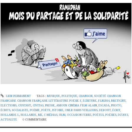
LIEN PERMANENT
TAGS :
MUSIQUE
,
POLITIQUE
,
CHANSON
,
SOCIÉTÉ CHANSON
FRANCAISE CHANSON FRANÇAISE LITTÉRATURE POÉSIE F
,
ÉCRITURE
,
FLN2014
,
BRETIGNY
,
ELECTIONS
,
GUSTAVE
,
CIVITAS
,
PRESSE
,
AMOUR CINÉMA FILM ALAIN
,
ESCADA
,
PHOTO
,
ÉCRITS
,
SOCIALISTE
,
POÈME
,
POÈTE
,
ISTOIRE
,
ONLR PARIS VEILLEURS
,
DEBOUT
,
ÉCRIT
,
HOLLANDE L
,
HOLLANDE
,
ME
,
C MÉDIAS
,
ULM
,
OCCASION FERRE
,
POÈTES
,
POÉSIES
,
DZ2013
,
ACTUALITE
0
COMMENTAIRE