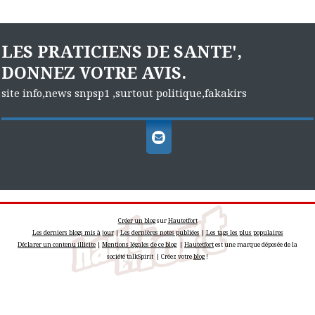
LES PRATICIENS DE SANTE',
DONNEZ VOTRE AVIS.
site info,news snpsp1 ,surtout politique,fakakirs
Créer un blog
sur
Hautetfort
Les derniers blogs mis à jour
|
Les dernières notes publiées
|
Les tags les plus populaires
Déclarer un contenu illicite
|
Mentions légales de ce blog
|
Hautetfort
est une marque déposée de la
société talkSpirit | Créez votre
blog
!