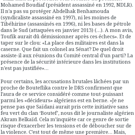
Mohamed Boudiaf (président assassiné en 1992, NDLR).
Il n’a pas su protéger Abdelhak Benhamouda
(syndicaliste assassiné en 1997), ni les moines de
Tibéhirine (assassinés en 1996), ni les bases de pétrole
dans le Sud (attaquées en janvier 2013) (…). A mon avis,
Toufik aurait dû démissionner après ces échecs». Et de
taper sur le clou: «La place des militaires est dans la
caserne. Que fait un colonel au Sénat? De quel droit
assiste-il aux réunions du Comité central d’un parti? La
présence de la sécurité intérieure dans les institutions
n’est pas justifiée»…
Pour certains, les accusations brutales lâchées par un
proche de Bouteflika contre le DRS confirment que
l’aura de ce service considéré comme tout-puissant
parmi les «décideurs» algériens est en berne. «Je ne
pense pas que Saïdani aurait pris cette initiative sans
feu vert du clan ‘Boutef’, nous dit le journaliste algérien
Akram Belkaïd. Cela m’inquiète car ce genre de sortie
risque d’exacerber les tensions et de déboucher sur de
la violence. C’est tout de même une première… Mais,