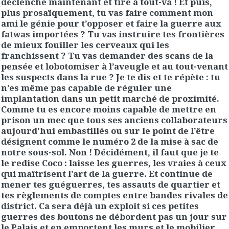
déclenche maintenant et tire à tout-va ! Et puis,
plus prosaïquement, tu vas faire comment mon
ami le génie pour t’opposer et faire la guerre aux
fatwas importées ? Tu vas instruire tes frontières
de mieux fouiller les cerveaux qui les
franchissent ? Tu vas demander des scans de la
pensée et lobotomiser à l’aveugle et au tout-venant
les suspects dans la rue ? Je te dis et te répète : tu
n’es même pas capable de réguler une
implantation dans un petit marché de proximité.
Comme tu es encore moins capable de mettre en
prison un mec que tous ses anciens collaborateurs
aujourd’hui embastillés ou sur le point de l’être
désignent comme le numéro 2 de la mise à sac de
notre sous-sol. Non ! Décidément, il faut que je te
le redise Coco : laisse les guerres, les vraies à ceux
qui maîtrisent l’art de la guerre. Et continue de
mener tes guéguerres, tes assauts de quartier et
tes règlements de comptes entre bandes rivales de
district. Ca sera déjà un exploit si ces petites
guerres des boutons ne débordent pas un jour sur
le Palais et en emportent les murs et le mobilier,