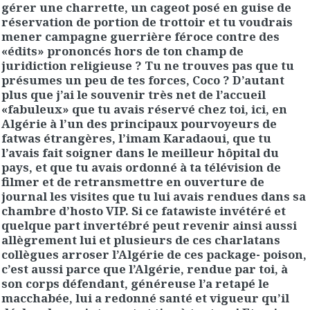
gérer une charrette, un cageot posé en guise de
réservation de portion de trottoir et tu voudrais
mener campagne guerrière féroce contre des
«édits» prononcés hors de ton champ de
juridiction religieuse ? Tu ne trouves pas que tu
présumes un peu de tes forces, Coco ? D’autant
plus que j’ai le souvenir très net de l’accueil
«fabuleux» que tu avais réservé chez toi, ici, en
Algérie à l’un des principaux pourvoyeurs de
fatwas étrangères, l’imam Karadaoui, que tu
l’avais fait soigner dans le meilleur hôpital du
pays, et que tu avais ordonné à ta télévision de
filmer et de retransmettre en ouverture de
journal les visites que tu lui avais rendues dans sa
chambre d’hosto VIP. Si ce fatawiste invétéré et
quelque part invertébré peut revenir ainsi aussi
allègrement lui et plusieurs de ces charlatans
collègues arroser l’Algérie de ces package- poison,
c’est aussi parce que l’Algérie, rendue par toi, à
son corps défendant, généreuse l’a retapé le
macchabée, lui a redonné santé et vigueur qu’il