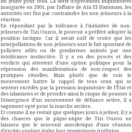
du jeûne pour tous. La série d’opérations inquisitoires
inaugurée en 2001, par l’affaire de Aïn El-Hammam, les
autorités ont fini par contraindre les non-jeûneurs à la
réaction.
En répondant par la tolérance à l’initiative de non-
jeûneurs de Tizi Ouzou, le pouvoir a préféré adopter la
position tactique. Car il serait naïf de croire que les
interpellations de non-jeûneurs sont le fait spontané de
policiers zélés ou de gendarmes animés par une
intolérance instinctive. Il y a eu des procès et des
verdicts qui attestent d’une option politique pour la
répression des manifestations de non-respect des
pratiques rituelles. Mais plutôt que de voir le
mouvement battre le rappel de tous ceux qui se
sentent excédés par la pression inquisitoire de l’État et
des islamistes et de prendre ainsi le risque de pousser à
l’émergence d’un mouvement de défiance active, il a
sagement opté pour la marche arrière.
Et comme il ne restait que quelques jours à jeûner, il y a
des chances que le pique-nique de Tizi Ouzou ne
laissera que le souvenir anecdotique d’une réunion
d’excités voulant étaler leur impénitente irréligion.