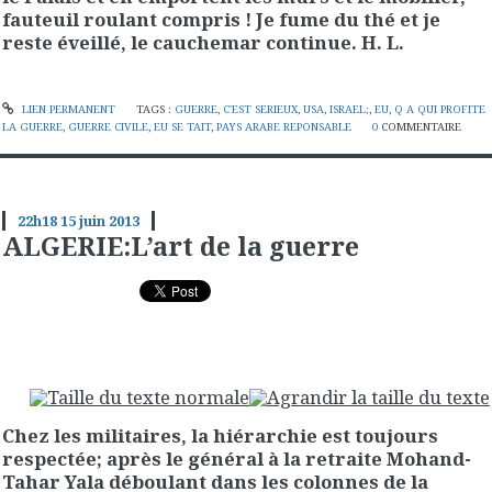
fauteuil roulant compris ! Je fume du thé et je
reste éveillé, le cauchemar continue. H. L.
LIEN PERMANENT
TAGS :
GUERRE
,
C'EST SERIEUX
,
USA
,
ISRAEL;
,
EU
,
Q A QUI PROFITE
LA GUERRE
,
GUERRE CIVILE
,
EU SE TAIT
,
PAYS ARABE REPONSABLE
0
COMMENTAIRE
22h18
15
juin 2013
ALGERIE:L’art de la guerre
Chez les militaires, la hiérarchie est toujours
respectée; après le général à la retraite Mohand-
Tahar Yala déboulant dans les colonnes de la